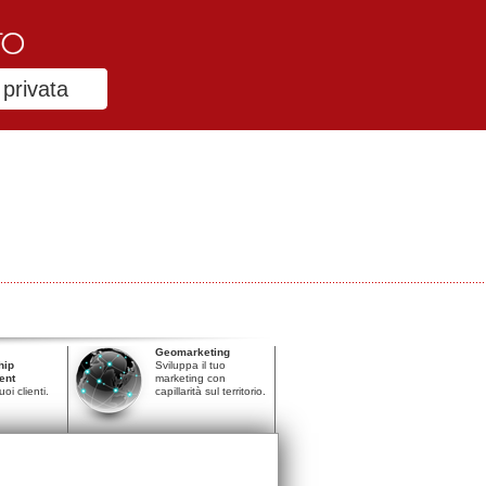
privata
Geomarketing
hip
Sviluppa il tuo
ent
marketing con
uoi clienti.
capillarità sul territorio.