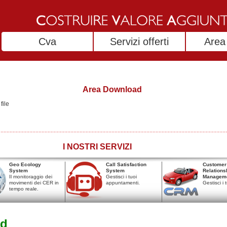
Cva
Servizi offerti
Area 
Area Download
file
I NOSTRI SERVIZI
Geo Ecology
Call Satisfaction
Customer
System
System
Relations
Il monitoraggio dei
Gestisci i tuoi
Managem
movimenti dei CER in
appuntamenti.
Gestisci i t
tempo reale.
ld